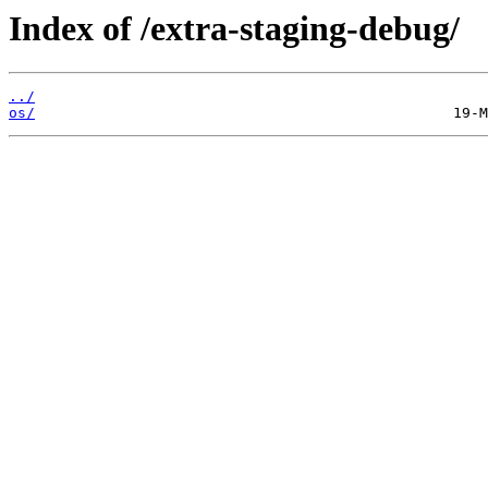
Index of /extra-staging-debug/
../
os/