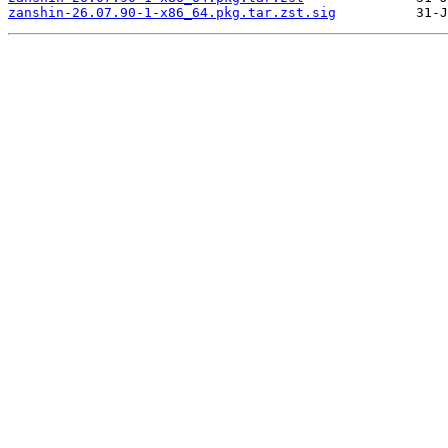
zanshin-26.07.90-1-x86_64.pkg.tar.zst.sig