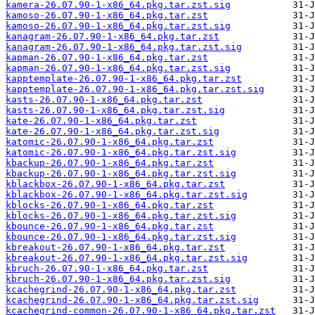
kamera-26.07.90-1-x86_64.pkg.tar.zst.sig
kamoso-26.07.90-1-x86_64.pkg.tar.zst
kamoso-26.07.90-1-x86_64.pkg.tar.zst.sig
kanagram-26.07.90-1-x86_64.pkg.tar.zst
kanagram-26.07.90-1-x86_64.pkg.tar.zst.sig
kapman-26.07.90-1-x86_64.pkg.tar.zst
kapman-26.07.90-1-x86_64.pkg.tar.zst.sig
kapptemplate-26.07.90-1-x86_64.pkg.tar.zst
kapptemplate-26.07.90-1-x86_64.pkg.tar.zst.sig
kasts-26.07.90-1-x86_64.pkg.tar.zst
kasts-26.07.90-1-x86_64.pkg.tar.zst.sig
kate-26.07.90-1-x86_64.pkg.tar.zst
kate-26.07.90-1-x86_64.pkg.tar.zst.sig
katomic-26.07.90-1-x86_64.pkg.tar.zst
katomic-26.07.90-1-x86_64.pkg.tar.zst.sig
kbackup-26.07.90-1-x86_64.pkg.tar.zst
kbackup-26.07.90-1-x86_64.pkg.tar.zst.sig
kblackbox-26.07.90-1-x86_64.pkg.tar.zst
kblackbox-26.07.90-1-x86_64.pkg.tar.zst.sig
kblocks-26.07.90-1-x86_64.pkg.tar.zst
kblocks-26.07.90-1-x86_64.pkg.tar.zst.sig
kbounce-26.07.90-1-x86_64.pkg.tar.zst
kbounce-26.07.90-1-x86_64.pkg.tar.zst.sig
kbreakout-26.07.90-1-x86_64.pkg.tar.zst
kbreakout-26.07.90-1-x86_64.pkg.tar.zst.sig
kbruch-26.07.90-1-x86_64.pkg.tar.zst
kbruch-26.07.90-1-x86_64.pkg.tar.zst.sig
kcachegrind-26.07.90-1-x86_64.pkg.tar.zst
kcachegrind-26.07.90-1-x86_64.pkg.tar.zst.sig
kcachegrind-common-26.07.90-1-x86_64.pkg.tar.zst