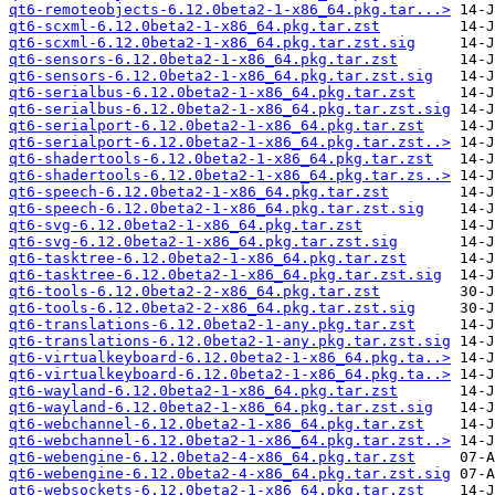
qt6-remoteobjects-6.12.0beta2-1-x86_64.pkg.tar...>
qt6-scxml-6.12.0beta2-1-x86_64.pkg.tar.zst
qt6-scxml-6.12.0beta2-1-x86_64.pkg.tar.zst.sig
qt6-sensors-6.12.0beta2-1-x86_64.pkg.tar.zst
qt6-sensors-6.12.0beta2-1-x86_64.pkg.tar.zst.sig
qt6-serialbus-6.12.0beta2-1-x86_64.pkg.tar.zst
qt6-serialbus-6.12.0beta2-1-x86_64.pkg.tar.zst.sig
qt6-serialport-6.12.0beta2-1-x86_64.pkg.tar.zst
qt6-serialport-6.12.0beta2-1-x86_64.pkg.tar.zst..>
qt6-shadertools-6.12.0beta2-1-x86_64.pkg.tar.zst
qt6-shadertools-6.12.0beta2-1-x86_64.pkg.tar.zs..>
qt6-speech-6.12.0beta2-1-x86_64.pkg.tar.zst
qt6-speech-6.12.0beta2-1-x86_64.pkg.tar.zst.sig
qt6-svg-6.12.0beta2-1-x86_64.pkg.tar.zst
qt6-svg-6.12.0beta2-1-x86_64.pkg.tar.zst.sig
qt6-tasktree-6.12.0beta2-1-x86_64.pkg.tar.zst
qt6-tasktree-6.12.0beta2-1-x86_64.pkg.tar.zst.sig
qt6-tools-6.12.0beta2-2-x86_64.pkg.tar.zst
qt6-tools-6.12.0beta2-2-x86_64.pkg.tar.zst.sig
qt6-translations-6.12.0beta2-1-any.pkg.tar.zst
qt6-translations-6.12.0beta2-1-any.pkg.tar.zst.sig
qt6-virtualkeyboard-6.12.0beta2-1-x86_64.pkg.ta..>
qt6-virtualkeyboard-6.12.0beta2-1-x86_64.pkg.ta..>
qt6-wayland-6.12.0beta2-1-x86_64.pkg.tar.zst
qt6-wayland-6.12.0beta2-1-x86_64.pkg.tar.zst.sig
qt6-webchannel-6.12.0beta2-1-x86_64.pkg.tar.zst
qt6-webchannel-6.12.0beta2-1-x86_64.pkg.tar.zst..>
qt6-webengine-6.12.0beta2-4-x86_64.pkg.tar.zst
qt6-webengine-6.12.0beta2-4-x86_64.pkg.tar.zst.sig
qt6-websockets-6.12.0beta2-1-x86_64.pkg.tar.zst