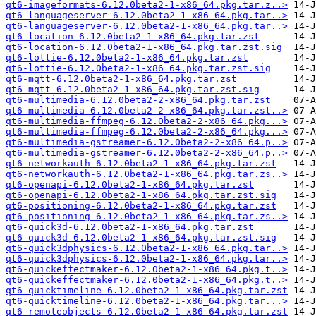
qt6-imageformats-6.12.0beta2-1-x86_64.pkg.tar.z..>
qt6-languageserver-6.12.0beta2-1-x86_64.pkg.tar..>
qt6-languageserver-6.12.0beta2-1-x86_64.pkg.tar..>
qt6-location-6.12.0beta2-1-x86_64.pkg.tar.zst
qt6-location-6.12.0beta2-1-x86_64.pkg.tar.zst.sig
qt6-lottie-6.12.0beta2-1-x86_64.pkg.tar.zst
qt6-lottie-6.12.0beta2-1-x86_64.pkg.tar.zst.sig
qt6-mqtt-6.12.0beta2-1-x86_64.pkg.tar.zst
qt6-mqtt-6.12.0beta2-1-x86_64.pkg.tar.zst.sig
qt6-multimedia-6.12.0beta2-2-x86_64.pkg.tar.zst
qt6-multimedia-6.12.0beta2-2-x86_64.pkg.tar.zst..>
qt6-multimedia-ffmpeg-6.12.0beta2-2-x86_64.pkg...>
qt6-multimedia-ffmpeg-6.12.0beta2-2-x86_64.pkg...>
qt6-multimedia-gstreamer-6.12.0beta2-2-x86_64.p..>
qt6-multimedia-gstreamer-6.12.0beta2-2-x86_64.p..>
qt6-networkauth-6.12.0beta2-1-x86_64.pkg.tar.zst
qt6-networkauth-6.12.0beta2-1-x86_64.pkg.tar.zs..>
qt6-openapi-6.12.0beta2-1-x86_64.pkg.tar.zst
qt6-openapi-6.12.0beta2-1-x86_64.pkg.tar.zst.sig
qt6-positioning-6.12.0beta2-1-x86_64.pkg.tar.zst
qt6-positioning-6.12.0beta2-1-x86_64.pkg.tar.zs..>
qt6-quick3d-6.12.0beta2-1-x86_64.pkg.tar.zst
qt6-quick3d-6.12.0beta2-1-x86_64.pkg.tar.zst.sig
qt6-quick3dphysics-6.12.0beta2-1-x86_64.pkg.tar..>
qt6-quick3dphysics-6.12.0beta2-1-x86_64.pkg.tar..>
qt6-quickeffectmaker-6.12.0beta2-1-x86_64.pkg.t..>
qt6-quickeffectmaker-6.12.0beta2-1-x86_64.pkg.t..>
qt6-quicktimeline-6.12.0beta2-1-x86_64.pkg.tar.zst
qt6-quicktimeline-6.12.0beta2-1-x86_64.pkg.tar...>
qt6-remoteobjects-6.12.0beta2-1-x86_64.pkg.tar.zst