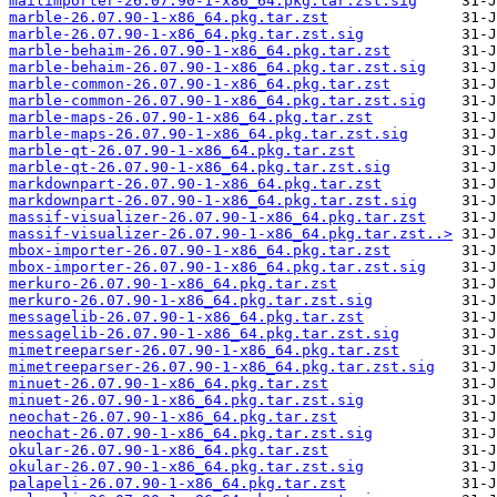
mailimporter-26.07.90-1-x86_64.pkg.tar.zst.sig
marble-26.07.90-1-x86_64.pkg.tar.zst
marble-26.07.90-1-x86_64.pkg.tar.zst.sig
marble-behaim-26.07.90-1-x86_64.pkg.tar.zst
marble-behaim-26.07.90-1-x86_64.pkg.tar.zst.sig
marble-common-26.07.90-1-x86_64.pkg.tar.zst
marble-common-26.07.90-1-x86_64.pkg.tar.zst.sig
marble-maps-26.07.90-1-x86_64.pkg.tar.zst
marble-maps-26.07.90-1-x86_64.pkg.tar.zst.sig
marble-qt-26.07.90-1-x86_64.pkg.tar.zst
marble-qt-26.07.90-1-x86_64.pkg.tar.zst.sig
markdownpart-26.07.90-1-x86_64.pkg.tar.zst
markdownpart-26.07.90-1-x86_64.pkg.tar.zst.sig
massif-visualizer-26.07.90-1-x86_64.pkg.tar.zst
massif-visualizer-26.07.90-1-x86_64.pkg.tar.zst..>
mbox-importer-26.07.90-1-x86_64.pkg.tar.zst
mbox-importer-26.07.90-1-x86_64.pkg.tar.zst.sig
merkuro-26.07.90-1-x86_64.pkg.tar.zst
merkuro-26.07.90-1-x86_64.pkg.tar.zst.sig
messagelib-26.07.90-1-x86_64.pkg.tar.zst
messagelib-26.07.90-1-x86_64.pkg.tar.zst.sig
mimetreeparser-26.07.90-1-x86_64.pkg.tar.zst
mimetreeparser-26.07.90-1-x86_64.pkg.tar.zst.sig
minuet-26.07.90-1-x86_64.pkg.tar.zst
minuet-26.07.90-1-x86_64.pkg.tar.zst.sig
neochat-26.07.90-1-x86_64.pkg.tar.zst
neochat-26.07.90-1-x86_64.pkg.tar.zst.sig
okular-26.07.90-1-x86_64.pkg.tar.zst
okular-26.07.90-1-x86_64.pkg.tar.zst.sig
palapeli-26.07.90-1-x86_64.pkg.tar.zst