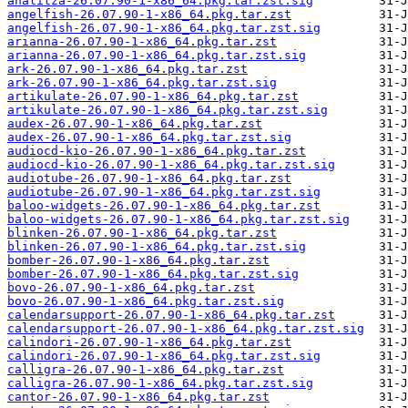
analitza-26.07.90-1-x86_64.pkg.tar.zst.sig
angelfish-26.07.90-1-x86_64.pkg.tar.zst
angelfish-26.07.90-1-x86_64.pkg.tar.zst.sig
arianna-26.07.90-1-x86_64.pkg.tar.zst
arianna-26.07.90-1-x86_64.pkg.tar.zst.sig
ark-26.07.90-1-x86_64.pkg.tar.zst
ark-26.07.90-1-x86_64.pkg.tar.zst.sig
artikulate-26.07.90-1-x86_64.pkg.tar.zst
artikulate-26.07.90-1-x86_64.pkg.tar.zst.sig
audex-26.07.90-1-x86_64.pkg.tar.zst
audex-26.07.90-1-x86_64.pkg.tar.zst.sig
audiocd-kio-26.07.90-1-x86_64.pkg.tar.zst
audiocd-kio-26.07.90-1-x86_64.pkg.tar.zst.sig
audiotube-26.07.90-1-x86_64.pkg.tar.zst
audiotube-26.07.90-1-x86_64.pkg.tar.zst.sig
baloo-widgets-26.07.90-1-x86_64.pkg.tar.zst
baloo-widgets-26.07.90-1-x86_64.pkg.tar.zst.sig
blinken-26.07.90-1-x86_64.pkg.tar.zst
blinken-26.07.90-1-x86_64.pkg.tar.zst.sig
bomber-26.07.90-1-x86_64.pkg.tar.zst
bomber-26.07.90-1-x86_64.pkg.tar.zst.sig
bovo-26.07.90-1-x86_64.pkg.tar.zst
bovo-26.07.90-1-x86_64.pkg.tar.zst.sig
calendarsupport-26.07.90-1-x86_64.pkg.tar.zst
calendarsupport-26.07.90-1-x86_64.pkg.tar.zst.sig
calindori-26.07.90-1-x86_64.pkg.tar.zst
calindori-26.07.90-1-x86_64.pkg.tar.zst.sig
calligra-26.07.90-1-x86_64.pkg.tar.zst
calligra-26.07.90-1-x86_64.pkg.tar.zst.sig
cantor-26.07.90-1-x86_64.pkg.tar.zst