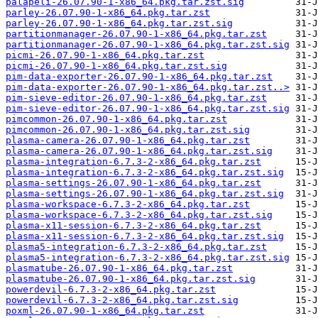
palapeli-26.07.90-1-x86_64.pkg.tar.zst.sig
parley-26.07.90-1-x86_64.pkg.tar.zst
parley-26.07.90-1-x86_64.pkg.tar.zst.sig
partitionmanager-26.07.90-1-x86_64.pkg.tar.zst
partitionmanager-26.07.90-1-x86_64.pkg.tar.zst.sig
picmi-26.07.90-1-x86_64.pkg.tar.zst
picmi-26.07.90-1-x86_64.pkg.tar.zst.sig
pim-data-exporter-26.07.90-1-x86_64.pkg.tar.zst
pim-data-exporter-26.07.90-1-x86_64.pkg.tar.zst..>
pim-sieve-editor-26.07.90-1-x86_64.pkg.tar.zst
pim-sieve-editor-26.07.90-1-x86_64.pkg.tar.zst.sig
pimcommon-26.07.90-1-x86_64.pkg.tar.zst
pimcommon-26.07.90-1-x86_64.pkg.tar.zst.sig
plasma-camera-26.07.90-1-x86_64.pkg.tar.zst
plasma-camera-26.07.90-1-x86_64.pkg.tar.zst.sig
plasma-integration-6.7.3-2-x86_64.pkg.tar.zst
plasma-integration-6.7.3-2-x86_64.pkg.tar.zst.sig
plasma-settings-26.07.90-1-x86_64.pkg.tar.zst
plasma-settings-26.07.90-1-x86_64.pkg.tar.zst.sig
plasma-workspace-6.7.3-2-x86_64.pkg.tar.zst
plasma-workspace-6.7.3-2-x86_64.pkg.tar.zst.sig
plasma-x11-session-6.7.3-2-x86_64.pkg.tar.zst
plasma-x11-session-6.7.3-2-x86_64.pkg.tar.zst.sig
plasma5-integration-6.7.3-2-x86_64.pkg.tar.zst
plasma5-integration-6.7.3-2-x86_64.pkg.tar.zst.sig
plasmatube-26.07.90-1-x86_64.pkg.tar.zst
plasmatube-26.07.90-1-x86_64.pkg.tar.zst.sig
powerdevil-6.7.3-2-x86_64.pkg.tar.zst
powerdevil-6.7.3-2-x86_64.pkg.tar.zst.sig
poxml-26.07.90-1-x86_64.pkg.tar.zst