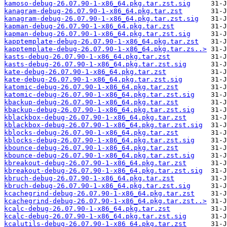
kamoso-debug-26.07.90-1-x86_64.pkg.tar.zst.sig
kanagram-debug-26.07.90-1-x86_64.pkg.tar.zst
kanagram-debug-26.07.90-1-x86_64.pkg.tar.zst.sig
kapman-debug-26.07.90-1-x86_64.pkg.tar.zst
kapman-debug-26.07.90-1-x86_64.pkg.tar.zst.sig
kapptemplate-debug-26.07.90-1-x86_64.pkg.tar.zst
kapptemplate-debug-26.07.90-1-x86_64.pkg.tar.zs..>
kasts-debug-26.07.90-1-x86_64.pkg.tar.zst
kasts-debug-26.07.90-1-x86_64.pkg.tar.zst.sig
kate-debug-26.07.90-1-x86_64.pkg.tar.zst
kate-debug-26.07.90-1-x86_64.pkg.tar.zst.sig
katomic-debug-26.07.90-1-x86_64.pkg.tar.zst
katomic-debug-26.07.90-1-x86_64.pkg.tar.zst.sig
kbackup-debug-26.07.90-1-x86_64.pkg.tar.zst
kbackup-debug-26.07.90-1-x86_64.pkg.tar.zst.sig
kblackbox-debug-26.07.90-1-x86_64.pkg.tar.zst
kblackbox-debug-26.07.90-1-x86_64.pkg.tar.zst.sig
kblocks-debug-26.07.90-1-x86_64.pkg.tar.zst
kblocks-debug-26.07.90-1-x86_64.pkg.tar.zst.sig
kbounce-debug-26.07.90-1-x86_64.pkg.tar.zst
kbounce-debug-26.07.90-1-x86_64.pkg.tar.zst.sig
kbreakout-debug-26.07.90-1-x86_64.pkg.tar.zst
kbreakout-debug-26.07.90-1-x86_64.pkg.tar.zst.sig
kbruch-debug-26.07.90-1-x86_64.pkg.tar.zst
kbruch-debug-26.07.90-1-x86_64.pkg.tar.zst.sig
kcachegrind-debug-26.07.90-1-x86_64.pkg.tar.zst
kcachegrind-debug-26.07.90-1-x86_64.pkg.tar.zst..>
kcalc-debug-26.07.90-1-x86_64.pkg.tar.zst
kcalc-debug-26.07.90-1-x86_64.pkg.tar.zst.sig
kcalutils-debug-26.07.90-1-x86_64.pkg.tar.zst