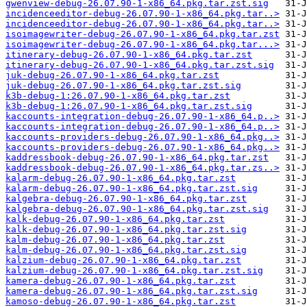
gwenview-debug-26.07.90-1-x86_64.pkg.tar.zst.sig
incidenceeditor-debug-26.07.90-1-x86_64.pkg.tar..>
incidenceeditor-debug-26.07.90-1-x86_64.pkg.tar..>
isoimagewriter-debug-26.07.90-1-x86_64.pkg.tar.zst
isoimagewriter-debug-26.07.90-1-x86_64.pkg.tar...>
itinerary-debug-26.07.90-1-x86_64.pkg.tar.zst
itinerary-debug-26.07.90-1-x86_64.pkg.tar.zst.sig
juk-debug-26.07.90-1-x86_64.pkg.tar.zst
juk-debug-26.07.90-1-x86_64.pkg.tar.zst.sig
k3b-debug-1:26.07.90-1-x86_64.pkg.tar.zst
k3b-debug-1:26.07.90-1-x86_64.pkg.tar.zst.sig
kaccounts-integration-debug-26.07.90-1-x86_64.p..>
kaccounts-integration-debug-26.07.90-1-x86_64.p..>
kaccounts-providers-debug-26.07.90-1-x86_64.pkg..>
kaccounts-providers-debug-26.07.90-1-x86_64.pkg..>
kaddressbook-debug-26.07.90-1-x86_64.pkg.tar.zst
kaddressbook-debug-26.07.90-1-x86_64.pkg.tar.zs..>
kalarm-debug-26.07.90-1-x86_64.pkg.tar.zst
kalarm-debug-26.07.90-1-x86_64.pkg.tar.zst.sig
kalgebra-debug-26.07.90-1-x86_64.pkg.tar.zst
kalgebra-debug-26.07.90-1-x86_64.pkg.tar.zst.sig
kalk-debug-26.07.90-1-x86_64.pkg.tar.zst
kalk-debug-26.07.90-1-x86_64.pkg.tar.zst.sig
kalm-debug-26.07.90-1-x86_64.pkg.tar.zst
kalm-debug-26.07.90-1-x86_64.pkg.tar.zst.sig
kalzium-debug-26.07.90-1-x86_64.pkg.tar.zst
kalzium-debug-26.07.90-1-x86_64.pkg.tar.zst.sig
kamera-debug-26.07.90-1-x86_64.pkg.tar.zst
kamera-debug-26.07.90-1-x86_64.pkg.tar.zst.sig
kamoso-debug-26.07.90-1-x86_64.pkg.tar.zst